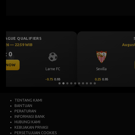
SPAIN LA LIGA
August 16, 2026 — 02:30 WIB
0 : 0
Previous
BET NOW
Sevilla
Rayo Valleca
0.25
0.95
-0.25
0.95
TENTANG KAMI
BANTUAN
PERATURAN
INFORMASI BANK
HUBUNGI KAMI
KEBIJAKAN PRIVASI