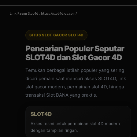
PERSETUJUAN COOKIES
Link Resmi Slot4d : https://slot4d.us.com/
SITUS SLOT GACOR SLOT4D
Pencarian Populer Seputar
SLOT4D dan Slot Gacor 4D
Temukan berbagai istilah populer yang sering
dicari pemain saat mencari akses SLOT4D, link
slot gacor modern, permainan slot 4D, hingga
transaksi Slot DANA yang praktis.
SLOT4D
Akses resmi untuk permainan slot 4D modern
dengan tampilan ringan.