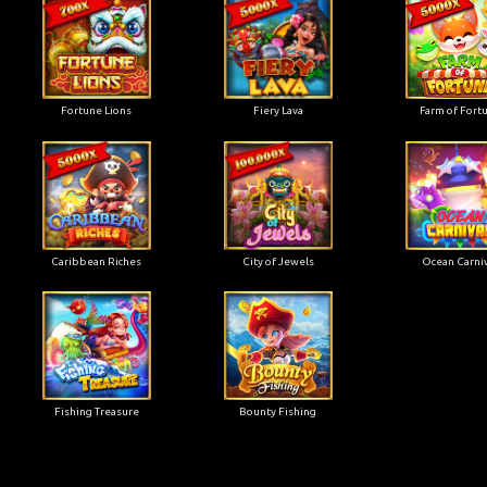
Fortune Lions
Fiery Lava
Farm of Fort
Caribbean Riches
City of Jewels
Ocean Carni
Fishing Treasure
Bounty Fishing