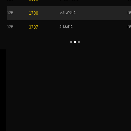
MALAYSIA
08-08-2026
6851
ALMADA
08-08-2026
8953