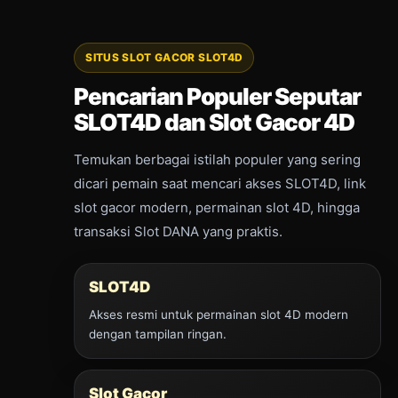
SITUS SLOT GACOR SLOT4D
Pencarian Populer Seputar
SLOT4D dan Slot Gacor 4D
Temukan berbagai istilah populer yang sering
dicari pemain saat mencari akses SLOT4D, link
slot gacor modern, permainan slot 4D, hingga
transaksi Slot DANA yang praktis.
SLOT4D
Akses resmi untuk permainan slot 4D modern
dengan tampilan ringan.
Slot Gacor