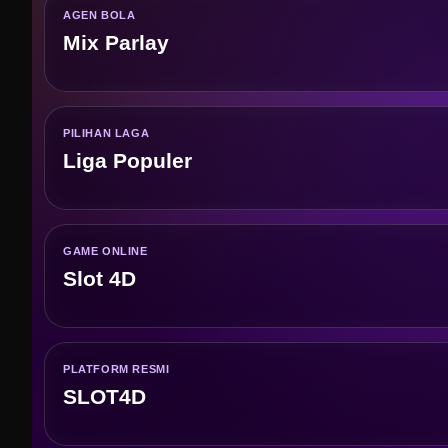
AGEN BOLA
Mix Parlay
PILIHAN LAGA
Liga Populer
GAME ONLINE
Slot 4D
PLATFORM RESMI
SLOT4D