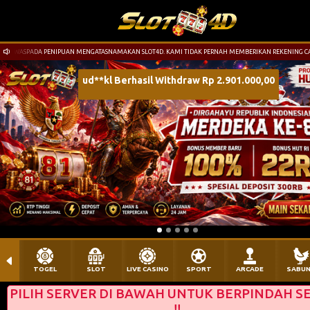
WASPADA PENIPUAN MENGATASNAMAKAN SLOT4D. KAMI TIDAK PERNAH MEMBERIKAN REKENING CADA
ud**kl Berhasil Withdraw Rp 2.901.000,00
TOGEL
SLOT
LIVE CASINO
SPORT
ARCADE
SABU
PILIH SERVER DI BAWAH UNTUK BERPINDAH S
!!