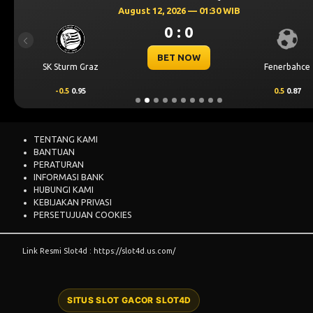
August 12, 2026 — 01:30 WIB
0 : 0
Previous
BET NOW
SK Sturm Graz
Fenerbahce
-0.5
0.95
0.5
0.87
TENTANG KAMI
BANTUAN
PERATURAN
INFORMASI BANK
HUBUNGI KAMI
KEBIJAKAN PRIVASI
PERSETUJUAN COOKIES
Link Resmi Slot4d : https://slot4d.us.com/
SITUS SLOT GACOR SLOT4D