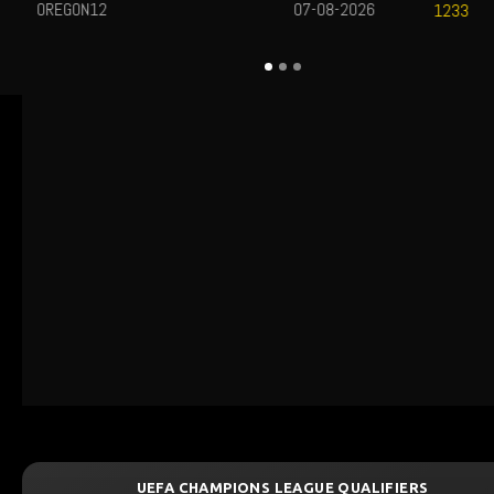
ALMADA
07-08-2026
1474
UEFA CHAMPIONS LEAGUE QUALIFIERS