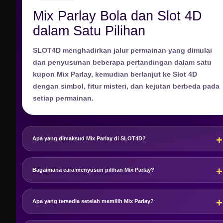
Mix Parlay Bola dan Slot 4D
dalam Satu Pilihan
SLOT4D menghadirkan jalur permainan yang dimulai
dari penyusunan beberapa pertandingan dalam satu
kupon Mix Parlay, kemudian berlanjut ke Slot 4D
dengan simbol, fitur misteri, dan kejutan berbeda pada
setiap permainan.
Apa yang dimaksud Mix Parlay di SLOT4D?
Bagaimana cara menyusun pilihan Mix Parlay?
Apa yang tersedia setelah memilih Mix Parlay?