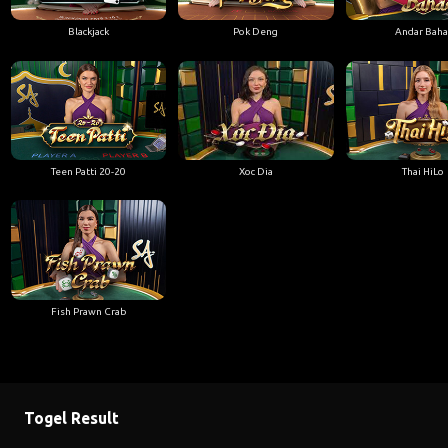
Blackjack
Pok Deng
Andar Baha
Teen Patti 20-20
Xoc Dia
Thai HiLo
Fish Prawn Crab
Togel Result