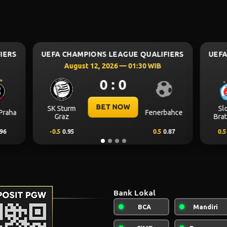
IERS
E-FOOTBALL F24 ELITE CLUB FRIENDLY
E-
August 8, 2026 — 00:45 WIB
1 : 1
BET NOW
Saint-
e-Atletico
e-Napoli
oise
Madrid
e-G
1.00
0.25
0.56
-0.25
-0.80
-0.
Bank Lokal
BCA
Mandiri