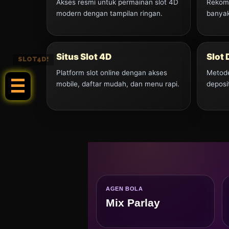
Akses resmi untuk permainan slot 4D
Rekome
modern dengan tampilan ringan.
banyak
Situs Slot 4D
Slot
SLOT4D!
Platform slot online dengan akses
Metode
mobile, daftar mudah, dan menu rapi.
deposi
AGEN BOLA
Mix Parlay