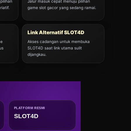
pilihan
Jalur masuk cepat menuju pilihan
iatif.
game slot gacor yang sedang ramai.
Link Alternatif SLOT4D
ne
Akses cadangan untuk membuka
us
SLOT4D saat link utama sulit
dijangkau.
PLATFORM RESMI
SLOT4D