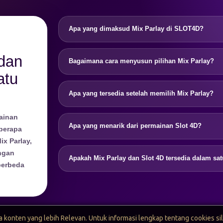
Apa yang dimaksud Mix Parlay di SLOT4D?
 dan
Bagaimana cara menyusun pilihan Mix Parlay?
atu
Apa yang tersedia setelah memilih Mix Parlay?
ainan
Apa yang menarik dari permainan Slot 4D?
berapa
x Parlay,
ngan
Apakah Mix Parlay dan Slot 4D tersedia dalam sat
 berbeda
 konten yang lebih Relevan. Untuk informasi lengkap tentang cookies sil