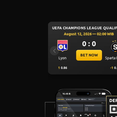
UEFA CHAMPIONS LEAGUE QUALIF
August 11, 2026 — 22:59 WIB
0 : 0
Previous
BET NOW
Union 
Bodo Glimt
Gill
0.75
0.82
-0.75