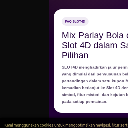
FAQ SLOT4D
Mix Parlay Bola
Slot 4D dalam S
Pilihan
SLOT4D menghadirkan jalur perm
yang dimulai dari penyusunan be
pertandingan dalam satu kupon Mi
kemudian berlanjut ke Slot 4D de
simbol, fitur misteri, dan kejutan
pada setiap permainan.
Kami menggunakan cookies untuk mengoptimalkan navigasi, fitur serta