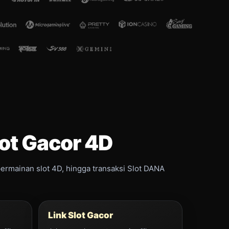
ot Gacor 4D
permainan slot 4D, hingga transaksi Slot DANA
Link Slot Gacor