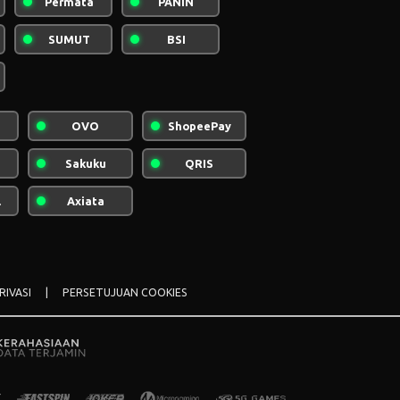
Permata
PANIN
SUMUT
BSI
OVO
ShopeePay
Sakuku
QRIS
l
Axiata
RIVASI
|
PERSETUJUAN COOKIES