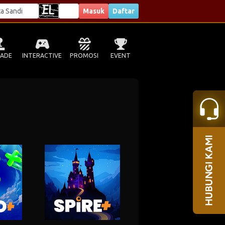
NG BERBEDA DARI FORMULIR DEPOSIT. ABAIKAN INFORMASI DARI WHATSAAP YANG 
Masuk
Daftar
ADE
INTERACTIVE
PROMOSI
EVENT