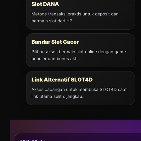
Platform slot online dengan akses mobile, daftar
mudah, dan menu rapi.
Slot DANA
Metode transaksi praktis untuk deposit dan
bermain slot dari HP.
Bandar Slot Gacor
Pilihan akses bermain slot online dengan game
populer dan bonus aktif.
Link Alternatif SLOT4D
Akses cadangan untuk membuka SLOT4D saat
link utama sulit dijangkau.