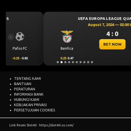
UEFA EUROPA LEAGUE QUALIFIERS
August 7, 2026 — 02:00 WIB
4 : 0
Previous
BET NOW
Benfica
Heart of Midlot
0.25
0.47
-0.25
-0.59
TENTANG KAMI
BANTUAN
PERATURAN
INFORMASI BANK
HUBUNGI KAMI
KEBIJAKAN PRIVASI