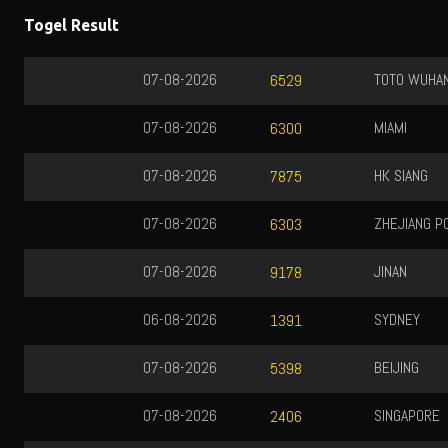
Togel Result
TOTO WUHAN
07-08-2026
8442
MIAMI
07-08-2026
9763
HK SIANG
07-08-2026
8867
ZHEJIANG POOLS
07-08-2026
3618
JINAN
07-08-2026
9604
SYDNEY
07-08-2026
3712
BEIJING
07-08-2026
9108
SINGAPORE
07-08-2026
7907