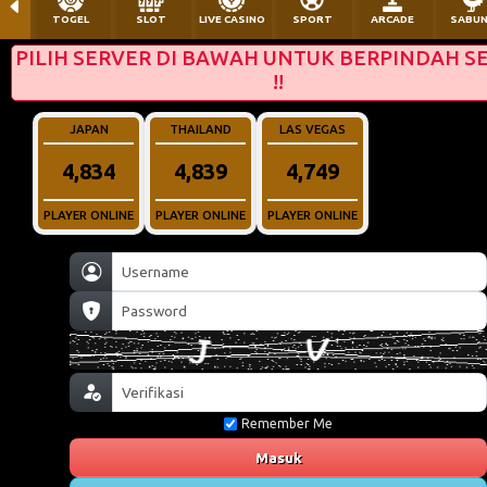
TOGEL
SLOT
LIVE CASINO
SPORT
ARCADE
SABU
PILIH SERVER DI BAWAH UNTUK BERPINDAH S
!!
JAPAN
THAILAND
LAS VEGAS
4,834
4,839
4,749
PLAYER ONLINE
PLAYER ONLINE
PLAYER ONLINE
Remember Me
Masuk