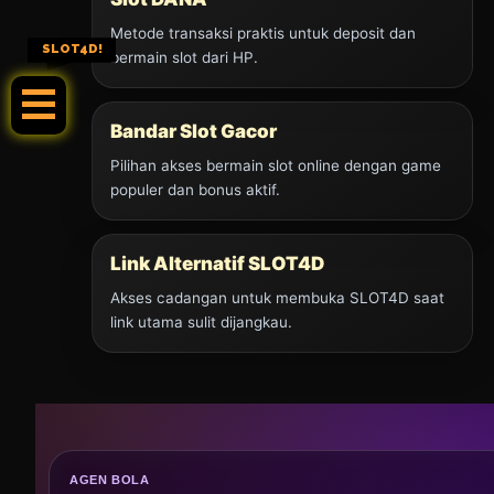
Metode transaksi praktis untuk deposit dan
SLOT4D!
bermain slot dari HP.
Bandar Slot Gacor
Pilihan akses bermain slot online dengan game
populer dan bonus aktif.
Link Alternatif SLOT4D
Akses cadangan untuk membuka SLOT4D saat
link utama sulit dijangkau.
AGEN BOLA