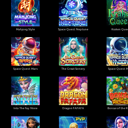
Mahjong Style
Space Quest: Neptune
Kraken Que
Space Quest: Mars
The Great Sorcery
Space Quest: 
Into The Fay: Nixie
Dragon FAFAFA
Bonsai of the R