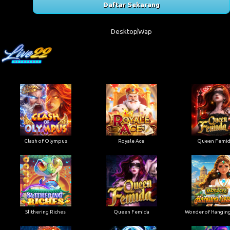
Daftar Sekarang
Desktop
Wap
Clash of Olympus
Royale Ace
Queen Femid
Slithering Riches
Queen Femida
Wonder of Hangin