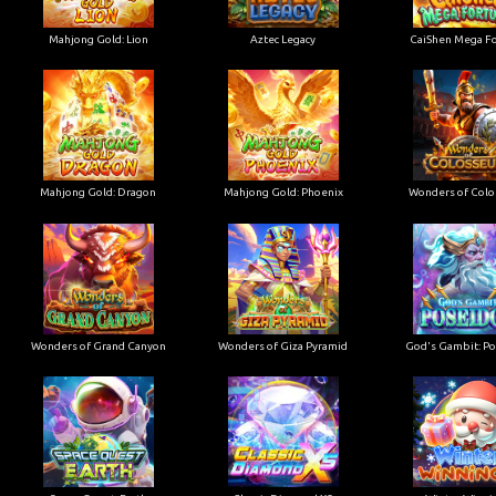
Mahjong Gold: Lion
Aztec Legacy
CaiShen Mega F
Mahjong Gold: Dragon
Mahjong Gold: Phoenix
Wonders of Col
Wonders of Grand Canyon
Wonders of Giza Pyramid
God's Gambit: P