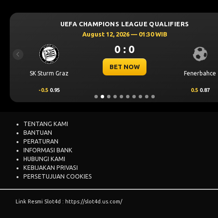
UEFA CHAMPIONS LEAGUE QUALIFIERS
August 12, 2026 — 01:30 WIB
0 : 0
Previous
BET NOW
SK Sturm Graz
Fenerbahce
-0.5
0.95
0.5
0.87
TENTANG KAMI
BANTUAN
PERATURAN
INFORMASI BANK
HUBUNGI KAMI
KEBIJAKAN PRIVASI
PERSETUJUAN COOKIES
Link Resmi Slot4d : https://slot4d.us.com/