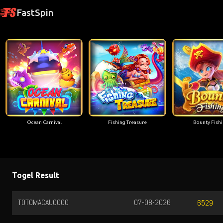
Daftar Sekarang
Desktop
Wap
FastSpin
Ocean Carnival
Fishing Treasure
Bounty Fish
Togel Result