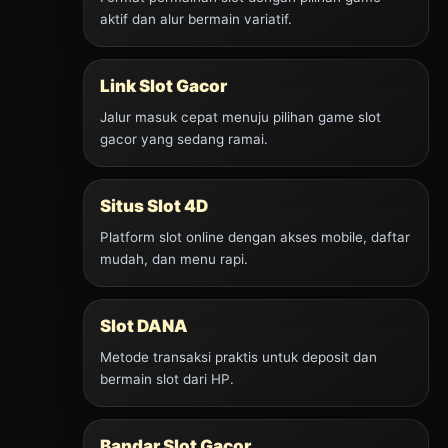
Slot 4D
Format permainan slot dengan pilihan game
aktif dan alur bermain variatif.
Link Slot Gacor
Jalur masuk cepat menuju pilihan game slot
gacor yang sedang ramai.
Situs Slot 4D
Platform slot online dengan akses mobile, daftar
mudah, dan menu rapi.
Slot DANA
Metode transaksi praktis untuk deposit dan