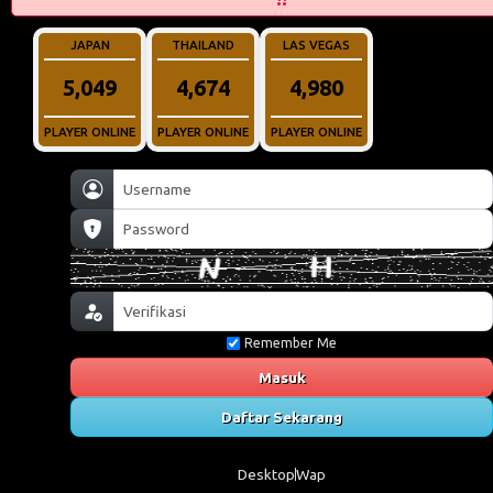
TOGEL
SLOT
LIVE CASINO
SPORT
ARCADE
SABU
PILIH SERVER DI BAWAH UNTUK BERPINDAH S
!!
JAPAN
THAILAND
LAS VEGAS
5,049
4,674
4,980
PLAYER ONLINE
PLAYER ONLINE
PLAYER ONLINE
Remember Me
Masuk