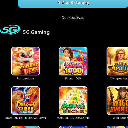
Daftar Sekarang
Desktop
Wap
5G Gaming
Fortune Lion
Pinata 1000
Olympus Apo
DRAGON TIGER SHOWDOWN
MAHJONG 5 DRAGONS
Wild Bount