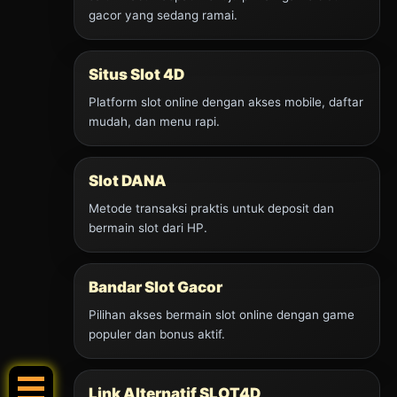
gacor yang sedang ramai.
Situs Slot 4D
Platform slot online dengan akses mobile, daftar
mudah, dan menu rapi.
Slot DANA
Metode transaksi praktis untuk deposit dan
bermain slot dari HP.
Bandar Slot Gacor
Pilihan akses bermain slot online dengan game
populer dan bonus aktif.
SLOT4D!
Link Alternatif SLOT4D