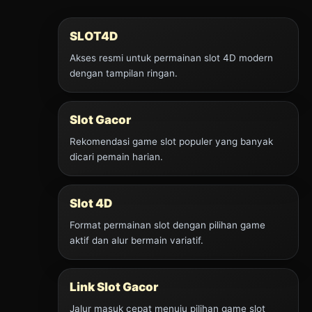
SLOT4D
Akses resmi untuk permainan slot 4D modern
dengan tampilan ringan.
Slot Gacor
Rekomendasi game slot populer yang banyak
dicari pemain harian.
Slot 4D
Format permainan slot dengan pilihan game
aktif dan alur bermain variatif.
Link Slot Gacor
Jalur masuk cepat menuju pilihan game slot