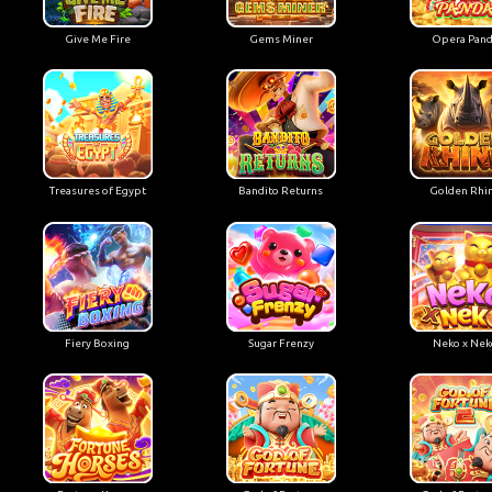
Give Me Fire
Gems Miner
Opera Pan
Treasures of Egypt
Bandito Returns
Golden Rhi
Fiery Boxing
Sugar Frenzy
Neko x Nek